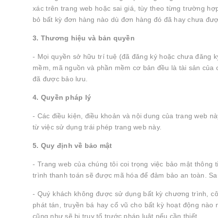
xác trên trang web hoặc sai giá, tùy theo từng trường h
bỏ bất kỳ đơn hàng nào dù đơn hàng đó đã hay chưa được
3. Thương hiệu và bản quyền
- Mọi quyền sở hữu trí tuệ (đã đăng ký hoặc chưa đăng ký
mềm, mã nguồn và phần mềm cơ bản đều là tài sản của ch
đã được bảo lưu.
4. Quyền pháp lý
- Các điều kiện, điều khoản và nội dung của trang web nà
từ việc sử dụng trái phép trang web này.
5. Quy định về bảo mật
- Trang web của chúng tôi coi trọng việc bảo mật thông 
trình thanh toán sẽ được mã hóa để đảm bảo an toàn. Sau
- Quý khách không được sử dụng bất kỳ chương trình, cô
phát tán, truyền bá hay cổ vũ cho bất kỳ hoạt động nào
cũng như sẽ bị truy tố trước pháp luật nếu cần thiết.