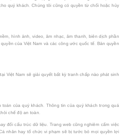
 cho quý khách. Chúng tôi cũng có quyền từ chối hoặc hủy
n mềm, hình ảnh, video, âm nhạc, âm thanh, biên dịch phần
n quyền của Việt Nam và các công ước quốc tế. Bản quyền
ại Việt Nam sẽ giải quyết bất kỳ tranh chấp nào phát sinh
nh toán của quý khách. Thông tin của quý khách trong quá
hỏi chế độ an toàn.
ay đổi cấu trúc dữ liệu. Trang web cũng nghiêm cấm việc
Cá nhân hay tổ chức vi phạm sẽ bị tước bỏ mọi quyền lợi