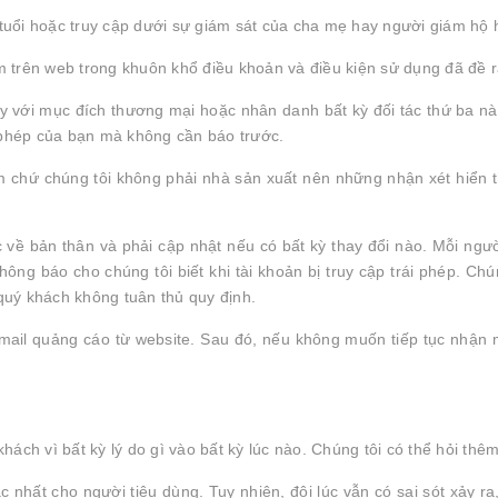
8 tuổi hoặc truy cập dưới sự giám sát của cha mẹ hay người giám hộ
 trên web trong khuôn khổ điều khoản và điều kiện sử dụng đã đề r
y với mục đích thương mại hoặc nhân danh bất kỳ đối tác thứ ba n
y phép của bạn mà không cần báo trước.
 chứ chúng tôi không phải nhà sản xuất nên những nhận xét hiển t
c về bản thân và phải cập nhật nếu có bất kỳ thay đổi nào. Mỗi ngườ
ng báo cho chúng tôi biết khi tài khoản bị truy cập trái phép. Chún
 quý khách không tuân thủ quy định.
email quảng cáo từ website. Sau đó, nếu không muốn tiếp tục nhận 
ách vì bất kỳ lý do gì vào bất kỳ lúc nào. Chúng tôi có thể hỏi thêm
ác nhất cho người tiêu dùng. Tuy nhiên, đôi lúc vẫn có sai sót xảy r