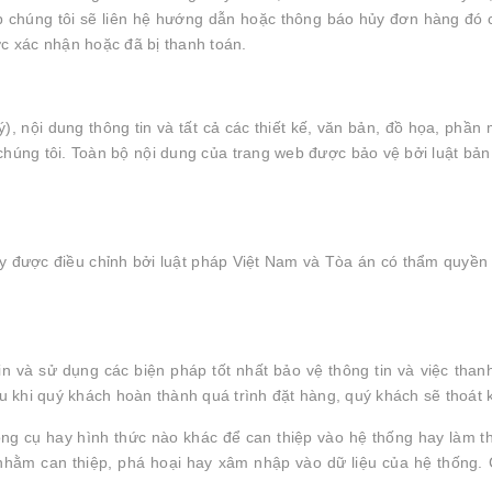
ợp chúng tôi sẽ liên hệ hướng dẫn hoặc thông báo hủy đơn hàng đó
 xác nhận hoặc đã bị thanh toán.
), nội dung thông tin và tất cả các thiết kế, văn bản, đồ họa, phầ
úng tôi. Toàn bộ nội dung của trang web được bảo vệ bởi luật bả
y được điều chỉnh bởi luật pháp Việt Nam và Tòa án có thẩm quyền t
tin và sử dụng các biện pháp tốt nhất bảo vệ thông tin và việc tha
 khi quý khách hoàn thành quá trình đặt hàng, quý khách sẽ thoát k
ng cụ hay hình thức nào khác để can thiệp vào hệ thống hay làm th
 nhằm can thiệp, phá hoại hay xâm nhập vào dữ liệu của hệ thống. 