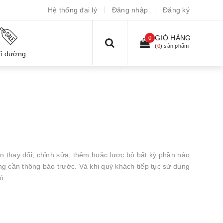
Hệ thống đại lý
Đăng nhập
Đăng ký
GIỎ HÀNG
0
(
0
) sản phẩm
ỉ đường
n thay đổi, chỉnh sửa, thêm hoặc lược bỏ bất kỳ phần nào
ng cần thông báo trước. Và khi quý khách tiếp tục sử dụng
ó.