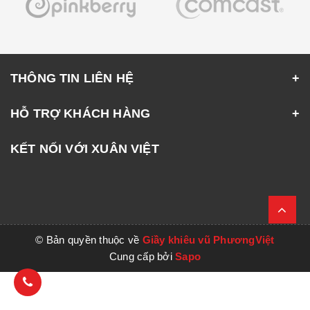
THÔNG TIN LIÊN HỆ
HỖ TRỢ KHÁCH HÀNG
KẾT NỐI VỚI XUÂN VIỆT
© Bản quyền thuộc về
Giầy khiêu vũ PhươngViệt
Cung cấp bởi
Sapo