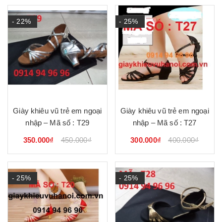
- 22%
- 25%
Giày khiêu vũ trẻ em ngoại
Giày khiêu vũ trẻ em ngoại
nhập – Mã số : T29
nhập – Mã số : T27
350.000₫
450.000₫
300.000₫
400.000₫
- 25%
- 25%