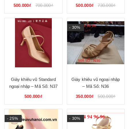
500.000₫
700.000₫
500.000₫
730.000₫
- 30%
Giày khiêu vũ Standard
Giày khiêu vũ ngoại nhập
ngoại nhập – Mã Số: N37
– Mã Số: N36
500.000₫
350.000₫
500.000₫
- 25%
- 30%