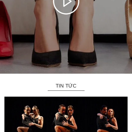
TIN TỨC