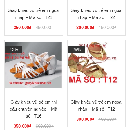
Giày khiêu vũ trẻ em ngoại
Giày khiêu vũ trẻ em ngoại
nhập – Mã số : T21
nhập – Mã số : T22
350.000₫
450.000₫
300.000₫
450.000₫
- 42%
- 25%
Giày khiêu vũ trẻ em thi
Giày khiêu vũ trẻ em ngoại
đấu chuyên nghiệp – Mã
nhập – Mã số : T12
số : T16
300.000₫
400.000₫
350.000₫
600.000₫