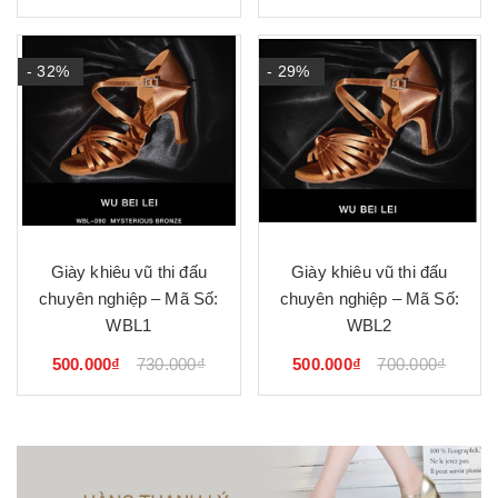
- 32%
- 29%
Giày khiêu vũ thi đấu
Giày khiêu vũ thi đấu
chuyên nghiệp – Mã Số:
chuyên nghiệp – Mã Số:
WBL1
WBL2
500.000₫
730.000₫
500.000₫
700.000₫