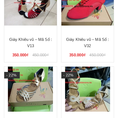
Giày Khiêu vũ – Mã Số :
Giày Khiêu vũ – Mã Số :
V13
V32
350.000₫
450.000₫
350.000₫
450.000₫
- 22%
- 22%