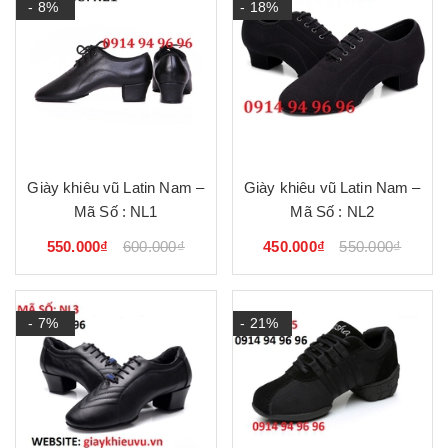
- 8%
- 18%
Giày khiêu vũ Latin Nam –
Giày khiêu vũ Latin Nam –
Mã Số : NL1
Mã Số : NL2
550.000₫
600.000₫
450.000₫
550.000₫
- 7%
- 21%