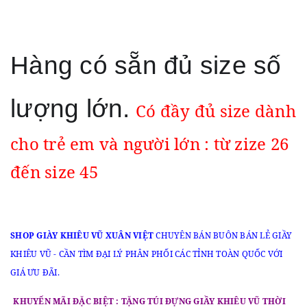
Hàng có sẵn đủ size số
lượng lớn.
Có đầy đủ size dành
cho trẻ em và người lớn : từ zize 26
đến size 45
SHOP GIÀY KHIÊU VŨ XUÂN VIỆT
CHUYÊN BÁN BUÔN BÁN LẺ GIẦY
KHIÊU VŨ - CẦN TÌM ĐẠI LÝ PHÂN PHỐI CÁC TỈNH TOÀN QUỐC VỚI
GIÁ ƯU ĐÃI.
KHUYẾN MÃI ĐẶC BIỆT : TẶNG TÚI ĐỰNG GIẦY KHIÊU VŨ THỜI