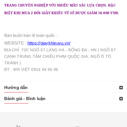
TRANG CHUYÊN NGHIỆP VỚI NHIỀU MẦU SẮC LỰA CHỌN. ĐẶC
BIỆT KHI MUA 2 ĐÔI GIẦY KHIÊU VŨ SẼ ĐƯỢC GIẢM 50.000 VNĐ.
Bán buôn bán lẻ toàn quốc .
WEBSITE :
https://giaykhieuvu.vn/
ĐỊA CHỈ: 70C NGÕ 87 LÁNG HẠ - ĐỐNG ĐA - HN ( NGÕ 87
CẠNH TRUNG TÂM CHIẾU PHIM QUỐC GIA, NGÕ Ô TÔ
TRÁNH ).
ĐT : MR VIỆT 0914 94 96 96
Hướng dẫn
Đánh giá - Bình luận