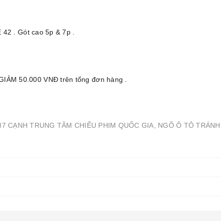
42 . Gót cao 5p & 7p .
 GIẢM 50.000 VNĐ
trên tổng đơn hàng .
Õ 87 CẠNH TRUNG TÂM CHIẾU PHIM QUỐC GIA, NGÕ Ô TÔ TRÁNH 