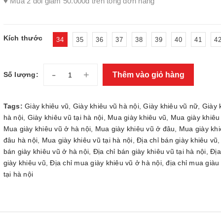
♥ Mua 2 đôi giảm 50.000đ trên tổng đơn hàng
Kích thước
34
35
36
37
38
39
40
41
4
-
+
Thêm vào giỏ hàng
Số lượng:
Tags:
Giày khiêu vũ
,
Giày khiêu vũ hà nội
,
Giày khiêu vũ nữ
,
Giày 
hà nội
,
Giày khiêu vũ tại hà nội
,
Mua giày khiêu vũ
,
Mua giày khiêu
Mua giày khiêu vũ ở hà nội
,
Mua giày khiêu vũ ở đâu
,
Mua giày khi
đâu hà nội
,
Mua giày khiêu vũ tại hà nội
,
Địa chỉ bán giày khiêu vũ
bán giày khiêu vũ ở hà nội
,
Địa chỉ bán giày khiêu vũ tại hà nội
,
Địa
giày khiêu vũ
,
Địa chỉ mua giày khiêu vũ ở hà nội
,
địa chỉ mua giàu
tại hà nội