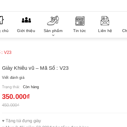
g chủ
Giới thiệu
Sản phẩm
Tin tức
Liên hệ
Ch
 : V23
Giày Khiêu vũ – Mã Số : V23
Viết đánh giá
Trạng thái:
Còn hàng
350.000₫
450.000₫
♥ Tặng túi đựng giày