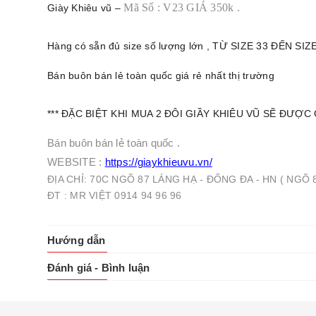
M
ã
S
ố
: V23 GIÁ 350k .
Giày Khiêu vũ –
Hàng có sẵn đủ size số lượng lớn , TỪ SIZE 33 ĐẾN SIZE 
Bán buôn bán lẻ toàn quốc giá rẻ nhất thị trường
*** ĐẶC BIỆT KHI MUA 2 ĐÔI GIẦY KHIÊU VŨ SẼ ĐƯỢC
Bán buôn bán lẻ toàn quốc .
WEBSITE :
https://giaykhieuvu.vn/
ĐỊA CHỈ: 70C NGÕ 87 LÁNG HẠ - ĐỐNG ĐA - HN ( NG
ĐT : MR VIỆT 0914 94 96 96
Hướng dẫn
Đánh giá - Bình luận