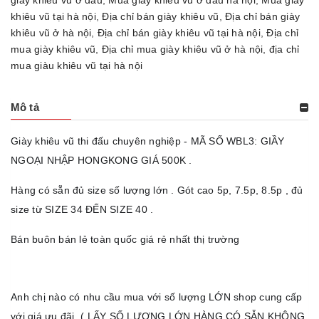
giày khiêu vũ ở đâu
,
Mua giày khiêu vũ ở đâu hà nội
,
Mua giày
khiêu vũ tại hà nội
,
Địa chỉ bán giày khiêu vũ
,
Địa chỉ bán giày
khiêu vũ ở hà nội
,
Địa chỉ bán giày khiêu vũ tại hà nội
,
Địa chỉ
mua giày khiêu vũ
,
Địa chỉ mua giày khiêu vũ ở hà nội
,
địa chỉ
mua giàu khiêu vũ tại hà nội
Mô tả
Giày khiêu vũ thi đấu chuyên nghiệp - MÃ SỐ WBL3: GIẦY
NGOẠI NHẬP HONGKONG GIÁ 500K .
Hàng có sẵn đủ size số lượng lớn . Gót cao 5p, 7.5p, 8.5p , đủ
size từ SIZE 3
4
ĐẾN SIZE 40 .
Bán buôn bán lẻ toàn quốc giá rẻ nhất thị trường
Anh chị nào có nhu cầu mua với số lượng LỚN shop cung cấp
với giá ưu đãi. ( LẤY SỐ LƯỢNG LỚN HÀNG CÓ SẴN KHÔNG