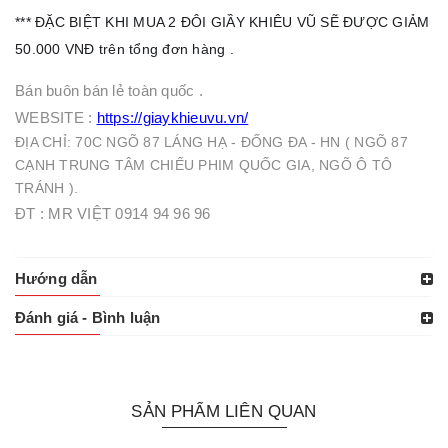
*** ĐẶC BIỆT KHI MUA 2 ĐÔI GIẦY KHIÊU VŨ SẼ ĐƯỢC GIẢM
50.000 VNĐ trên tổng đơn hàng .
Bán buôn bán lẻ toàn quốc .
WEBSITE :
https://giaykhieuvu.vn/
ĐỊA CHỈ: 70C NGÕ 87 LÁNG HẠ - ĐỐNG ĐA - HN ( NGÕ 87
CẠNH TRUNG TÂM CHIẾU PHIM QUỐC GIA, NGÕ Ô TÔ
TRÁNH ).
ĐT : MR VIỆT 0914 94 96 96
Hướng dẫn
Đánh giá - Bình luận
SẢN PHẨM LIÊN QUAN