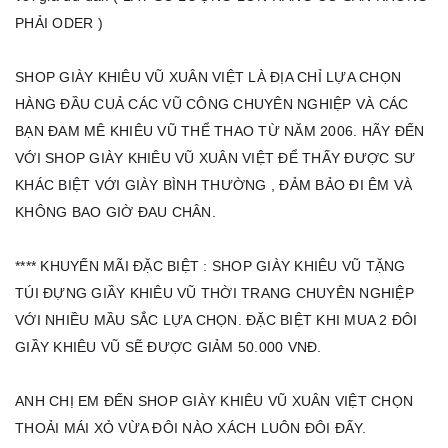
PHẢI ODER )
SHOP GIÀY KHIÊU VŨ XUÂN VIỆT LÀ ĐỊA CHỈ LỰA CHỌN
HÀNG ĐẦU CUẢ CÁC VŨ CÔNG CHUYÊN NGHIỆP VÀ CÁC
BẠN ĐAM MÊ KHIÊU VŨ THỂ THAO TỪ NĂM 2006. HÃY ĐẾN
VỚI SHOP GIÀY KHIÊU VŨ XUÂN VIỆT ĐỂ THẤY ĐƯỢC SƯ
KHÁC BIỆT VỚI GIÀY
BÌNH THƯỜNG , ĐẢM BẢO ĐI ÊM VÀ
KHÔNG BAO GIỜ ĐAU CHÂN.
**** KHUYẾN MÃI ĐẶC BIỆT : SHOP GIÀY KHIÊU VŨ TẶNG
TÚI ĐỰNG GIẦY KHIÊU VŨ THỜI TRANG CHUYÊN NGHIỆP
VỚI NHIỀU MẦU SẮC LỰA CHỌN. ĐẶC BIỆT KHI MUA 2 ĐÔI
GIẦY KHIÊU VŨ SẼ ĐƯỢC GIẢM 50.000 VNĐ.
ANH CHỊ EM ĐẾN SHOP GIÀY KHIÊU VŨ XUÂN VIỆT CHỌN
THOẢI MÁI XỎ VỪA ĐÔI NÀO XÁCH LUÔN ĐÔI ĐẤY.